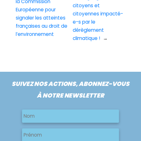
la Commission
citoyens et
Européenne pour
citoyennes impacté-
signaler les atteintes
e-s par le
françaises au droit de
dérèglement
l’environnement
climatique !
→
SUIVEZ NOS ACTIONS, ABONNEZ-VOUS
À NOTRE NEWSLETTER
Nom
Nom
Nom