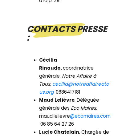
à la p. 29.
CONTACTS PRESSE
:
Cécilia
Rinaudo,
coordinatrice
générale,
Notre Affaire à
Tous,
cecilia@notreaffaireato
us.org
, 0686417181
Maud Lelièvre
, Déléguée
générale des
Eco Maires
,
maud.lelievre
@ecomaires.com
06 85 64 27 26
Lucie Chatelain
, Chargée de