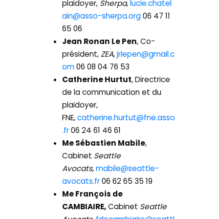
plaidoyer,
Sherpa
,
lucie.chatel
ain@asso-sherpa.org
06 47 11
65 06
Jean Ronan Le Pen
, Co-
président,
ZEA
,
jrlepen@gmail.c
om
06 08 04 76 53
Catherine Hurtut
, Directrice
de la communication et du
plaidoyer,
FNE,
catherine.hurtut@fne.asso
.fr
06 24 61 46 61
Me Sébastien Mabile
,
Cabinet
Seattle
Avocats
,
mabile@seattle-
avocats.fr
06 62 65 35 19
Me François de
CAMBIAIRE,
Cabinet
Seattle