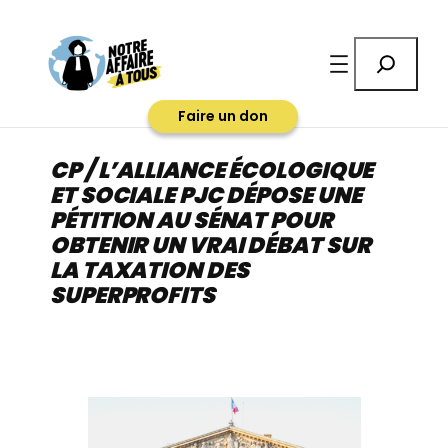
Aller
au
Rechercher
contenu
Faire un don
CP /
L’ALLIANCE ÉCOLOGIQUE
ET SOCIALE PJC DÉPOSE UNE
PÉTITION AU SÉNAT POUR
OBTENIR UN VRAI DÉBAT SUR
LA TAXATION DES
SUPERPROFITS