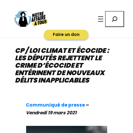
Aller
au
Rechercher
contenu
Faire un don
CP / LOI CLIMAT ET ÉCOCIDE :
LES DÉPUTÉS REJETTENT LE
CRIME D’ÉCOCIDE ET
ENTÉRINENT DE NOUVEAUX
DÉLITS INAPPLICABLES
Communiqué de presse
–
Vendredi 19 mars 2021