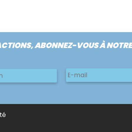
ACTIONS, ABONNEZ-VOUS À NOTR
E-
Prénom
mail
ité