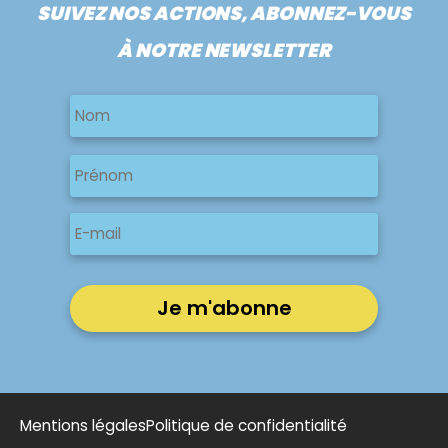
SUIVEZ NOS ACTIONS, ABONNEZ-VOUS
À NOTRE NEWSLETTER
Nom
Nom
Nom
Prénom
E-
mail
Mentions légales
Politique de confidentialité