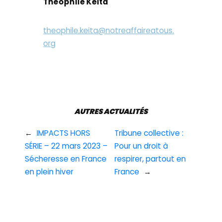
Théophile Keita
theophile.keita@notreaffaireatous.
org
AUTRES ACTUALITÉS
←
IMPACTS HORS
Tribune collective :
SÉRIE – 22 mars 2023 –
Pour un droit à
Sécheresse en France
respirer, partout en
en plein hiver
France
→