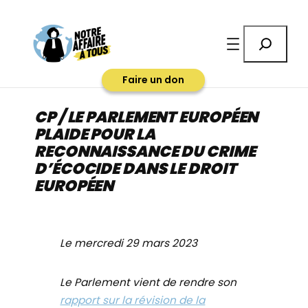
Aller
au
Rechercher
contenu
Faire un don
CP / LE PARLEMENT EUROPÉEN
PLAIDE POUR LA
RECONNAISSANCE DU CRIME
D’ÉCOCIDE DANS LE DROIT
EUROPÉEN
Le mercredi 29 mars 2023
Le Parlement vient de rendre son
rapport sur la révision de la