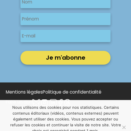
Nom
Nom
Prénom
E-
mail
Mentions légales
Politique de confidentialité
Faire un don
Nous utilisons des cookies pour nos statistiques. Certains
contenus éditoriaux (vidéos, contenus externes) peuvent
également utiliser des cookies. Vous pouvez accepter ou
refuser les cookies et continuer la visite de notre site. Votre
© 2025 Notre Affaire à Tous | Conçu par
NOUS, Ouvert,
choix est enregistré pendant 1 mois.