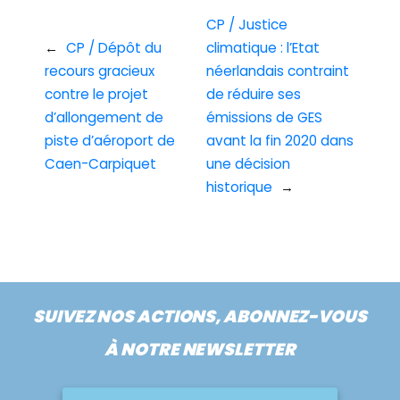
CP / Justice
←
CP / Dépôt du
climatique : l’Etat
recours gracieux
néerlandais contraint
contre le projet
de réduire ses
d’allongement de
émissions de GES
piste d’aéroport de
avant la fin 2020 dans
Caen-Carpiquet
une décision
historique
→
SUIVEZ NOS ACTIONS, ABONNEZ-VOUS
À NOTRE NEWSLETTER
Nom