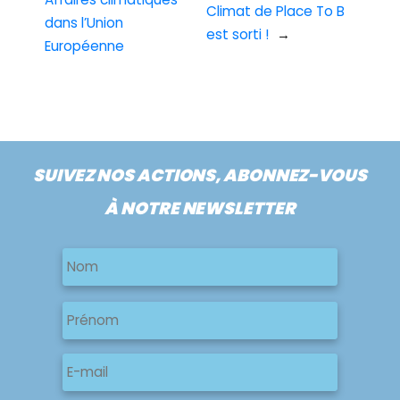
Climat de Place To B
dans l’Union
est sorti !
→
Européenne
SUIVEZ NOS ACTIONS, ABONNEZ-VOUS
À NOTRE NEWSLETTER
Nom
Nom
Nom
Prénom
E-
mail