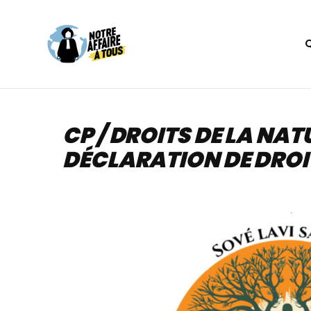
Aller
au
contenu
CP / DROITS DE LA NAT
DÉCLARATION DE DROI