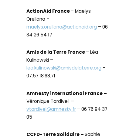
ActionAid France
– Maelys
Orellana –
maelys.orellana@actionaid.org
– 06
34 26 54 17
Amis de la Terre France
– Léa
Kulinowski –
lea.kulinowski@amisdelaterre.org
–
07.57.18.68.71
Amnesty international France –
Véronique Tardivel –
vtardivel@amnesty.fr
– 06 76 94 37
05
CCFD-Terre Solidaire –
Sophie