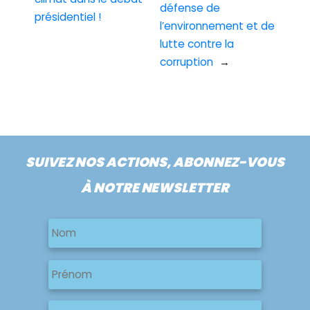
défense de
présidentiel !
l’environnement et de
lutte contre la
corruption
→
SUIVEZ NOS ACTIONS, ABONNEZ-VOUS
À NOTRE NEWSLETTER
Nom
Nom
Nom
Prénom
E-