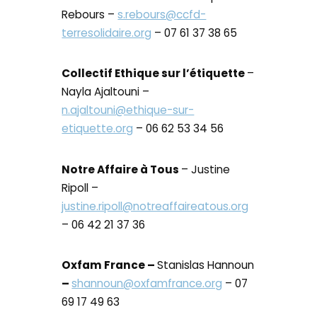
Rebours –
s.rebours@ccfd-
terresolidaire.org
– 07 61 37 38 65
Collectif Ethique sur l’étiquette
–
Nayla Ajaltouni –
n.ajaltouni@ethique-sur-
etiquette.org
– 06 62 53 34 56
Notre Affaire à Tous
– Justine
Ripoll –
justine.ripoll@notreaffaireatous.org
– 06 42 21 37 36
Oxfam France –
Stanislas Hannoun
–
shannoun@oxfamfrance.org
– 07
69 17 49 63