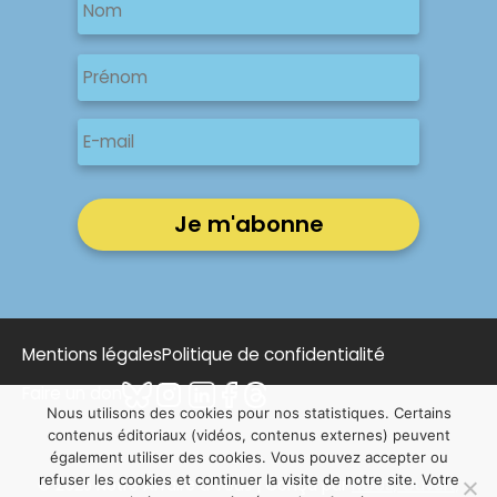
Nom
Nom
Prénom
E-
mail
Mentions légales
Politique de confidentialité
Faire un don
Nous utilisons des cookies pour nos statistiques. Certains
contenus éditoriaux (vidéos, contenus externes) peuvent
également utiliser des cookies. Vous pouvez accepter ou
refuser les cookies et continuer la visite de notre site. Votre
© 2025 Notre Affaire à Tous | Conçu par
NOUS, Ouvert,