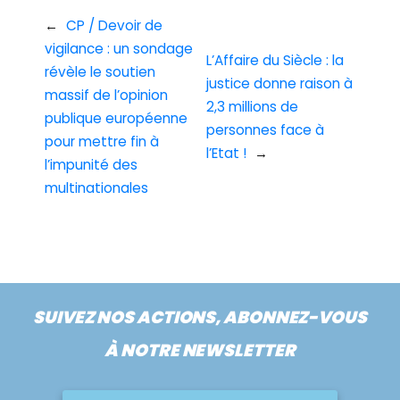
←
CP / Devoir de
vigilance : un sondage
L’Affaire du Siècle : la
révèle le soutien
justice donne raison à
massif de l’opinion
2,3 millions de
publique européenne
personnes face à
pour mettre fin à
l’Etat !
→
l’impunité des
multinationales
SUIVEZ NOS ACTIONS, ABONNEZ-VOUS
À NOTRE NEWSLETTER
Nom