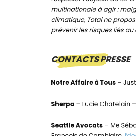
multinationale à agir : mal
climatique, Total ne propo
prévenir les risques liés a
CONTACTS PRESSE
Notre Affaire à Tous
– Just
Sherpa
– Lucie Chatelain 
Seattle Avocats
– Me Séba
François de Cambiaire,
fde