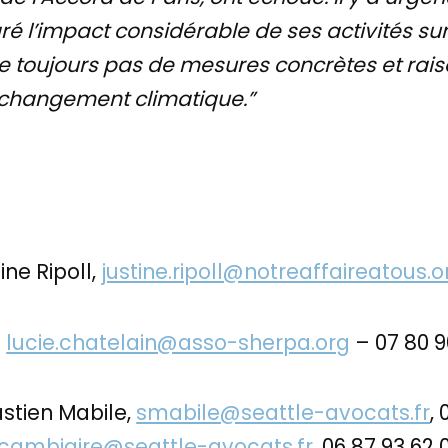
gré l’impact considérable de ses activités s
se toujours pas de mesures concrètes et ra
u changement climatique.”
ine Ripoll,
justine.ripoll@notreaffaireatous.o
–
lucie.chatelain@asso-sherpa.org
– 07 80 9
stien Mabile,
smabile@seattle-avocats.fr
,
cambiaire@seattle-avocats.fr
, 06 87 93 62 