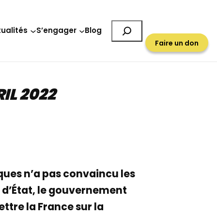
Rechercher
ualités
S’engager
Blog
Faire un don
IL 2022
iques n’a pas convaincu les
l d’État, le gouvernement
tre la France sur la