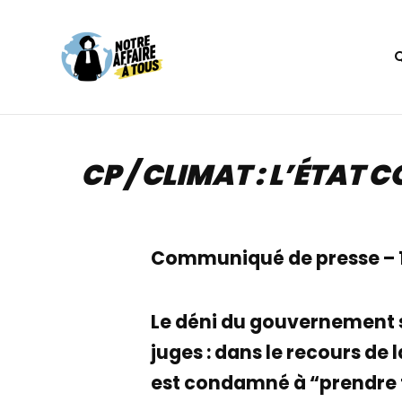
Aller
au
contenu
CP / CLIMAT : L’ÉTAT
Communiqué de presse – 1er
Le déni du gouvernement su
juges : dans le recours de
est condamné à “prendre t