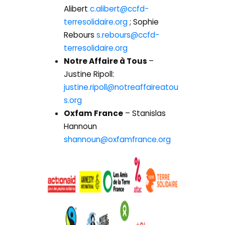
Alibert
c.alibert@ccfd-
terresolidaire.org
; Sophie
Rebours
s.rebours@ccfd-
terresolidaire.org
Notre Affaire à Tous
–
Justine Ripoll:
justine.ripoll@notreaffaireatou
s.org
Oxfam France
– Stanislas
Hannoun
shannoun@oxfamfrance.org