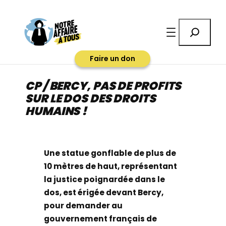
Aller
au
Rechercher
contenu
Faire un don
CP / BERCY, PAS DE PROFITS
SUR LE DOS DES DROITS
HUMAINS !
Une statue gonflable de plus de
10 mètres de haut, représentant
la justice poignardée dans le
dos, est érigée devant Bercy,
pour demander au
gouvernement français de