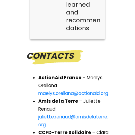
learned
and
recommen
dations
CONTACTS
ActionAid France
– Maelys
Orellana
maelys.orellana@actionaid.org
Amis de la Terre
– Juliette
Renaud
juliette.renaud@amisdelaterre.
org
CCFD-Terre Solidaire
– Clara