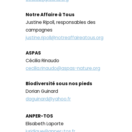
Notre Affaire à Tous
Justine Ripoll, responsables des
campagnes
justine.ripoll@notreaffaireatous.org
ASPAS
Cécilia Rinaudo
cecilia.rinaudo@aspas-nature.org
Biodiversité sous nos pieds
Dorian Guinard
daguinard@yahoo.fr
ANPER-TOS
Elisabeth Laporte
juridique@anper-tos.fr