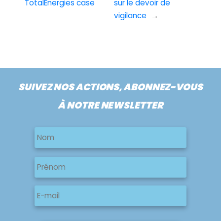
TotalEnergies case
sur le devoir de
vigilance
→
SUIVEZ NOS ACTIONS, ABONNEZ-VOUS
À NOTRE NEWSLETTER
Nom
Nom
Nom
Prénom
E-
mail