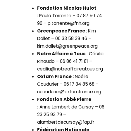
Fondation Nicolas Hulot
:
Paula Torrente – 07 87 50 74
90 – p.torrente@fnh.org
Greenpeace France
: Kim
Dallet – 06 33 58 39 46 –
kim.dallet@greenpeace.org
Notre Affaire à Tous
: Cécilia
Rinaudo – 06 86 41 71 81 –
cecilia@notreaffaireatous.org
Oxfam France :
Noélie
Coudurier – 06 17 34 85 68 –
ncoudurier@oxfamfrance.org
Fondation Abbé Pierre
:
Anne Lambert de Cursay – 06
23 25 93 79 –
alambertdecursay@fap.fr
Fédération Nationale