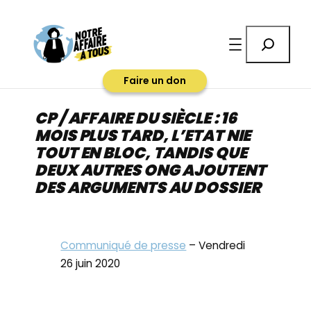
Aller
au
Rechercher
contenu
Faire un don
CP / AFFAIRE DU SIÈCLE : 16
MOIS PLUS TARD, L’ETAT NIE
TOUT EN BLOC, TANDIS QUE
DEUX AUTRES ONG AJOUTENT
DES ARGUMENTS AU DOSSIER
Communiqué de presse
– Vendredi
26 juin 2020