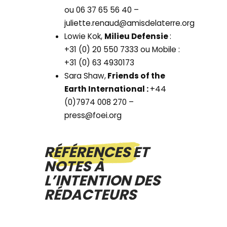
ou 06 37 65 56 40 –
juliette.renaud@amisdelaterre.org
Lowie Kok,
Milieu Defensie
:
+31 (0) 20 550 7333 ou Mobile :
+31 (0) 63 4930173
Sara Shaw,
Friends of the
Earth International :
+44
(0)7974 008 270 –
press@foei.org
RÉFÉRENCES ET
NOTES À
L’INTENTION DES
RÉDACTEURS