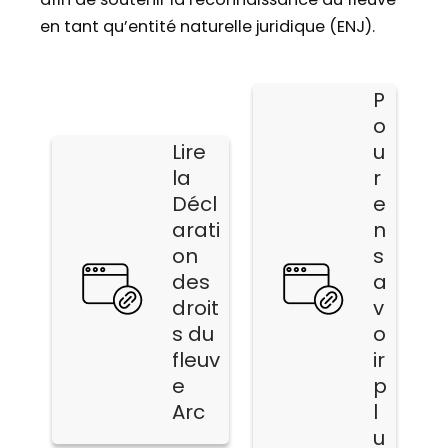
en tant qu’entité naturelle juridique (ENJ).
P
o
Lire
u
la
r
Décl
e
arati
n
on
s
des
a
droit
v
s du
o
fleuv
ir
e
p
Arc
l
u