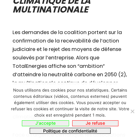
CLIMATIQUE DE LA
MULTINATIONALE
Les demandes de la coalition portent sur la
confirmation de la recevabilité de l’action
judiciaire et le rejet des moyens de défense
soulevés par l’entreprise. Alors que
TotalEnergies affiche son “ambition”
d’atteindre la neutralité carbone en 2050 (2),
la multinationale continue de développer
Nous utilisons des cookies pour nos statistiques. Certains
des nouveaux projets pétroliers et gaziers(3)
contenus éditoriaux (vidéos, contenus externes) peuvent
qui conduisent, selon de nombreux
également utiliser des cookies. Vous pouvez accepter ou
rapports(4), tout droit vers la catastrophe
refuser les cookies et continuer la visite de notre site. Votre
choix est enregistré pendant 1 mois.
climatique(5).
J'accepte
Je refuse
Politique de confidentialité
Face à l’urgence climatique, les associations