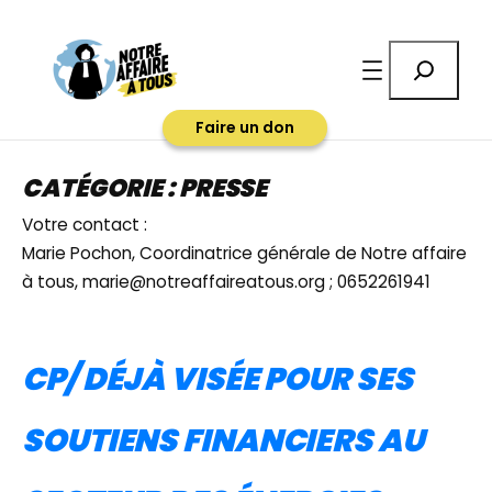
Aller
au
Rechercher
contenu
Faire un don
CATÉGORIE :
PRESSE
Votre contact :
Marie Pochon, Coordinatrice générale de Notre affaire
à tous, marie@notreaffaireatous.org ; 0652261941
CP/ DÉJÀ VISÉE POUR SES
SOUTIENS FINANCIERS AU