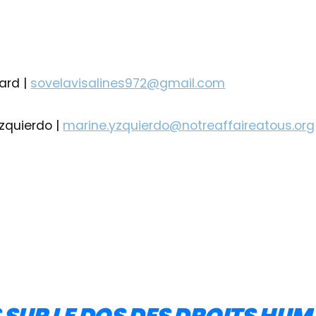
ard |
sovelavisalines972@gmail.com
zquierdo |
marine.yzquierdo@notreaffaireatous.org