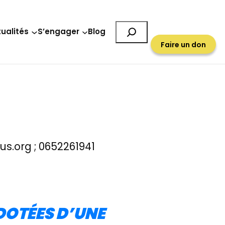
Rechercher
ualités
S’engager
Blog
Faire un don
us.org ; 0652261941
 DOTÉES D’UNE