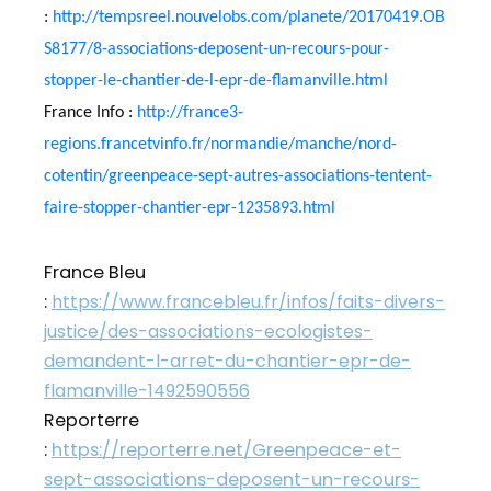
:
http://tempsreel.nouvelobs.com/planete/20170419.OB
S8177/8-associations-deposent-un-recours-pour-
stopper-le-chantier-de-l-epr-de-flamanville.html
France Info :
http://france3-
regions.francetvinfo.fr/normandie/manche/nord-
cotentin/greenpeace-sept-autres-associations-tentent-
faire-stopper-chantier-epr-1235893.html
France Bleu
:
https://www.francebleu.fr/infos/faits-divers-
justice/des-associations-ecologistes-
demandent-l-arret-du-chantier-epr-de-
flamanville-1492590556
Reporterre
:
https://reporterre.net/Greenpeace-et-
sept-associations-deposent-un-recours-