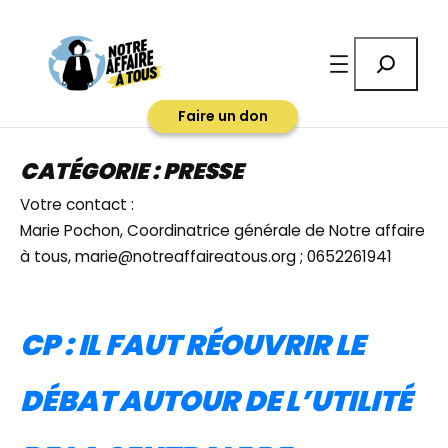
Aller
au
Rechercher
contenu
Faire un don
CATÉGORIE :
PRESSE
Votre contact :
Marie Pochon, Coordinatrice générale de Notre affaire
à tous, marie@notreaffaireatous.org ; 0652261941
CP : IL FAUT RÉOUVRIR LE
DÉBAT AUTOUR DE L’UTILITÉ