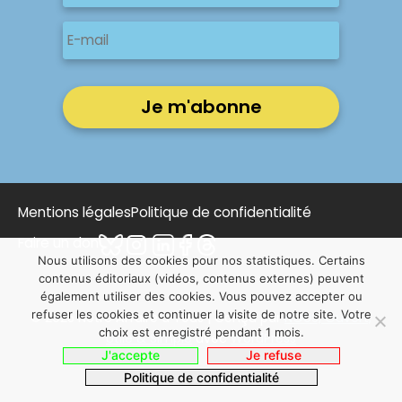
Prénom
E-
mail
Mentions légales
Politique de confidentialité
Faire un don
Nous utilisons des cookies pour nos statistiques. Certains
contenus éditoriaux (vidéos, contenus externes) peuvent
également utiliser des cookies. Vous pouvez accepter ou
refuser les cookies et continuer la visite de notre site. Votre
© 2025 Notre Affaire à Tous | Conçu par
NOUS, Ouvert,
choix est enregistré pendant 1 mois.
Utile & Simple
avec
WordPress
J'accepte
Je refuse
Politique de confidentialité