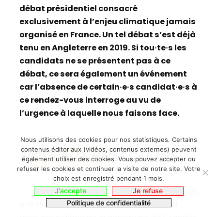
débat présidentiel consacré
exclusivement à l’enjeu climatique jamais
organisé en France. Un tel débat s’est déjà
tenu en Angleterre en 2019. Si tou·te·s les
candidats ne se présentent pas à ce
débat, ce sera également un événement
car l’absence de certain·e·s candidat·e·s à
ce rendez-vous interroge au vu de
l’urgence à laquelle nous faisons face.
Nous utilisons des cookies pour nos statistiques. Certains
contenus éditoriaux (vidéos, contenus externes) peuvent
NOTE AUX RÉDACTIONS
également utiliser des cookies. Vous pouvez accepter ou
refuser les cookies et continuer la visite de notre site. Votre
choix est enregistré pendant 1 mois.
Le 19 novembre 2020
le Conseil d’Etat a rendu
J'accepte
Je refuse
Politique de confidentialité
une décision historique dans le cadre du