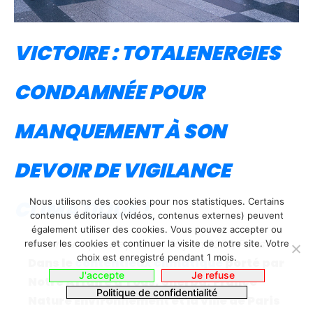
VICTOIRE : TOTALENERGIES
CONDAMNÉE POUR
MANQUEMENT À SON
DEVOIR DE VIGILANCE
Nous utilisons des cookies pour nos statistiques. Certains
CLIMATIQUE !
contenus éditoriaux (vidéos, contenus externes) peuvent
également utiliser des cookies. Vous pouvez accepter ou
Communiqué de presse, 25 juin 2026, Paris
–
refuser les cookies et continuer la visite de notre site. Votre
choix est enregistré pendant 1 mois.
Dans le
contentieux climatique
porté par
J'accepte
Je refuse
Notre Affaire à Tous, Sherpa, France
Politique de confidentialité
Nature Environnement et la ville de Paris