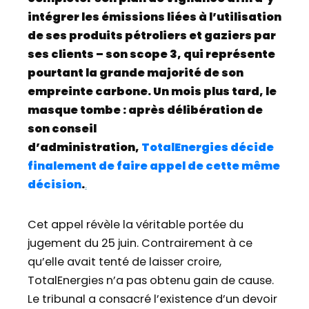
intégrer les émissions liées à l’utilisation
de ses produits pétroliers et gaziers par
ses clients – son scope 3, qui représente
pourtant la grande majorité de son
empreinte carbone. Un mois plus tard, le
masque tombe : après délibération de
son conseil
d’administration,
TotalEnergies décide
finalement de faire appel de cette même
décision
.
.
Cet appel révèle la véritable portée du
jugement du 25 juin. Contrairement à ce
qu’elle avait tenté de laisser croire,
TotalEnergies n’a pas obtenu gain de cause.
Le tribunal a consacré l’existence d’un devoir