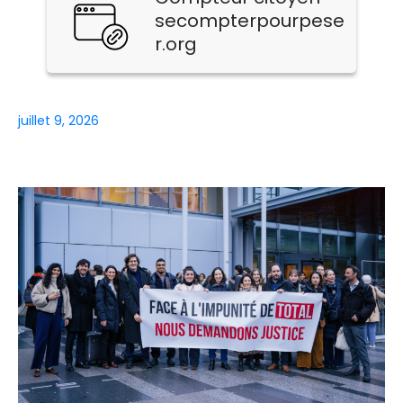
secompterpourpese
r.org
juillet 9, 2026