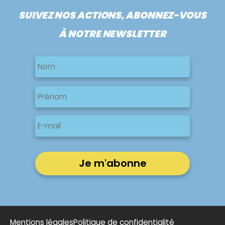
SUIVEZ NOS ACTIONS, ABONNEZ-VOUS
À NOTRE NEWSLETTER
Nom
Nom
Nom
Prénom
E-
mail
Mentions légales
Politique de confidentialité