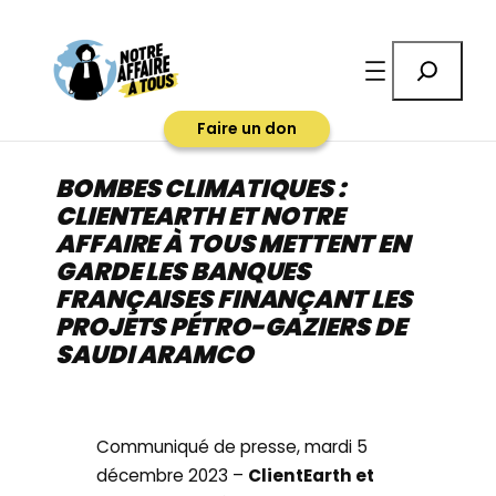
Aller
au
Rechercher
contenu
Faire un don
BOMBES CLIMATIQUES :
CLIENTEARTH ET NOTRE
AFFAIRE À TOUS METTENT EN
GARDE LES BANQUES
FRANÇAISES FINANÇANT LES
PROJETS PÉTRO-GAZIERS DE
SAUDI ARAMCO
Communiqué de presse, mardi 5
décembre 2023 –
ClientEarth et