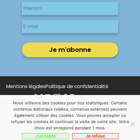
Nom
Prénom
E-
mail
Mentions légales
Politique de confidentialité
Faire un don
Nous utilisons des cookies pour nos statistiques. Certains
contenus éditoriaux (vidéos, contenus externes) peuvent
également utiliser des cookies. Vous pouvez accepter ou
refuser les cookies et continuer la visite de notre site. Votre
© 2025 Notre Affaire à Tous | Conçu par
NOUS, Ouvert,
choix est enregistré pendant 1 mois.
Utile & Simple
avec
WordPress
J'accepte
Je refuse