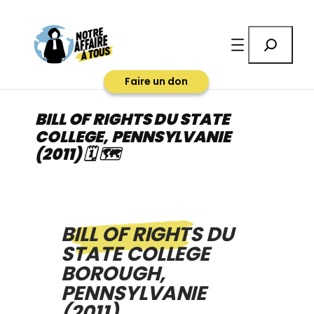
Aller
au
Rechercher
contenu
Faire un don
BILL OF RIGHTS DU STATE
COLLEGE, PENNSYLVANIE
(2011) 🗓 🗺
BILL OF RIGHTS DU
STATE COLLEGE
BOROUGH,
PENNSYLVANIE
(2011)