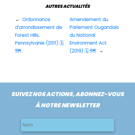
AUTRES ACTUALITÉS
←
Ordonnance
Amendement du
d’arrondissement de
Parlement Ougandais
Forest Hills,
du National
Pennsylvanie (2011) 🗓
Environment Act
🗺
(2019) 🗓 🗺
→
SUIVEZ NOS ACTIONS, ABONNEZ-VOUS
À NOTRE NEWSLETTER
Nom
Nom