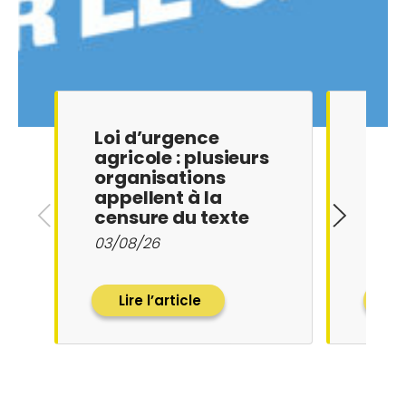
Loi d’urgence
Tota
agricole : plusieurs
appe
organisations
sati
appellent à la
affi
censure du texte
pers
obli
03/08/26
27/07
Lire l’article
Li