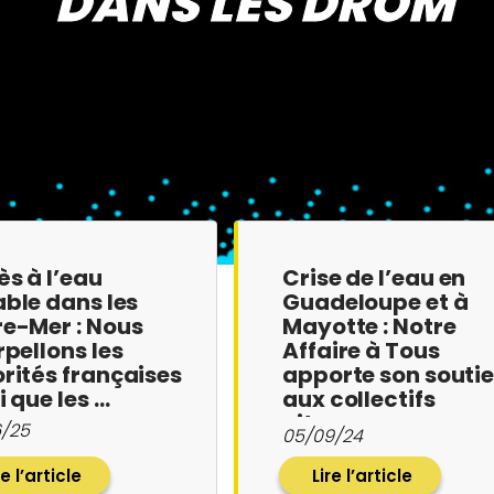
DANS LES DROM
s à l’eau
Crise de l’eau en
ble dans les
Guadeloupe et à
e-Mer : Nous
Mayotte : Notre
rpellons les
Affaire à Tous
rités françaises
apporte son souti
i que les …
aux collectifs
citoye…
6/25
05/09/24
re l’article
Lire l’article