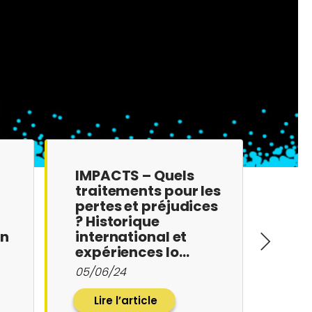
IMPACTS – Quels
Mayo
traitements pour les
rec
pertes et préjudices
att
? Historique
fon
en
international et
cau
expériences lo…
de 
05/06/24
03/0
Lire l’article
Li