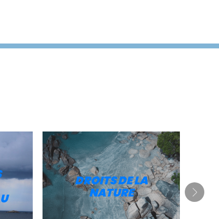
S
DROITS DE LA
NATURE
U