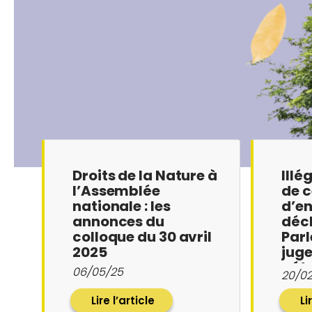
Droits de la Nature à
Illé
l’Assemblée
de c
nationale : les
d’e
annonces du
déch
colloque du 30 avril
Par
2025
juge
pét
06/05/25
20/0
Lire l’article
Li