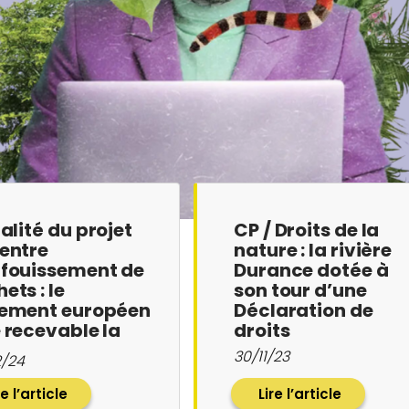
galité du projet
CP / Droits de la
entre
nature : la rivière
nfouissement de
Durance dotée à
ets : le
son tour d’une
lement européen
Déclaration de
 recevable la
droits
…
30/11/23
2/24
re l’article
Lire l’article