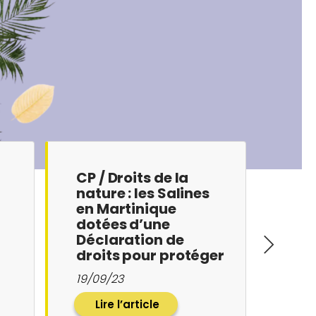
CP / Droits de la
CP /
nature : les Salines
natu
en Martinique
Tav
dotées d’une
d’u
Déclaration de
de d
droits pour protéger
pre
ce…
29/0
19/09/23
Lire l’article
Li