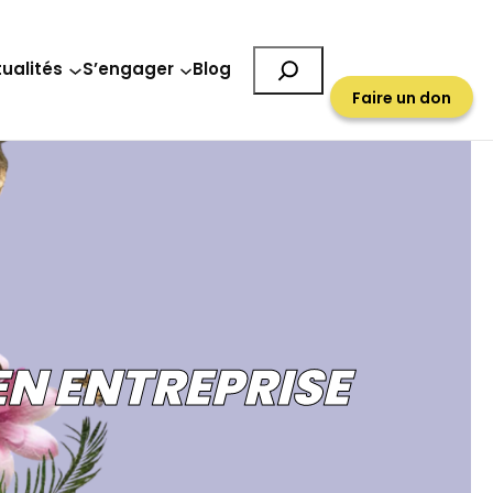
Rechercher
ualités
S’engager
Blog
Faire un don
EN ENTREPRISE