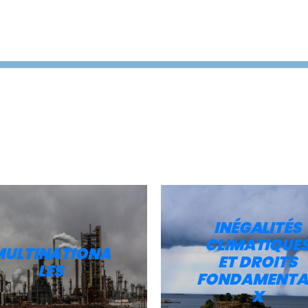
INÉGALITÉS
CLIMATIQUE
MULTINATIONA
ET DROITS
LES
FONDAMENTA
X