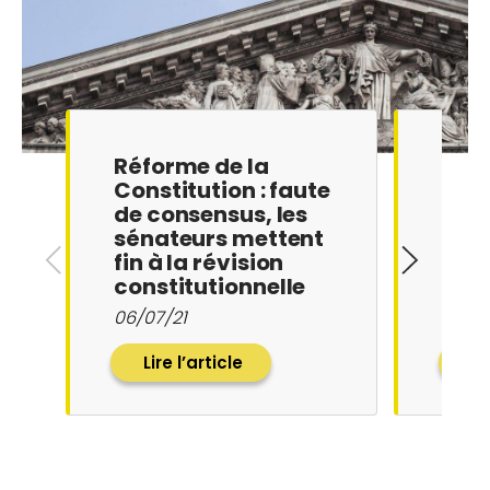
Réforme de la
CP /
Constitution : faute
Notr
de consensus, les
Écol
sénateurs mettent
mob
fin à la révision
l’ex
constitutionnelle
de l
cons
06/07/21
27/04
Lire l’article
Li