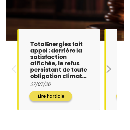
TotalEnergies fait
Vict
appel : derrière la
Tota
satisfaction
con
affichée, le refus
man
persistant de toute
devo
obligation climat…
clim
27/07/26
25/0
Lire l’article
Li