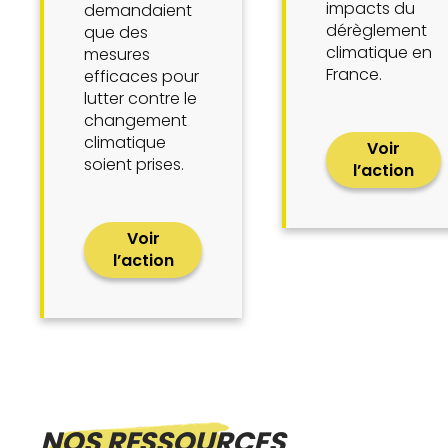
impacts du
demandaient
dérèglement
que des
climatique en
mesures
France.
efficaces pour
lutter contre le
changement
climatique
Voir
soient prises.
l’action
Voir
l’action
NOS RESSOURCES