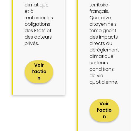
climatique
territoire
et à
français.
renforcer les
Quatorze
obligations
citoyen·ne·s
des Etats et
témoignent
des acteurs
des impacts
privés.
directs du
dérèglement
climatique
sur leurs
Voir
conditions
l’actio
de vie
n
quotidienne.
Voir
l’actio
n