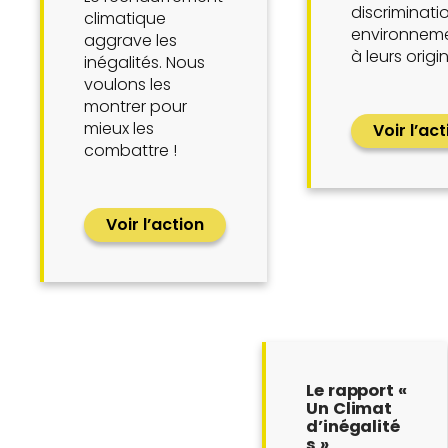
discriminati
climatique
environnem
aggrave les
à leurs origi
inégalités. Nous
voulons les
montrer pour
mieux les
Voir l’ac
combattre !
Voir l’action
Le rapport «
Un Climat
d’inégalité
s »