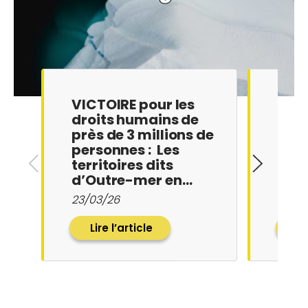
VICTOIRE pour les
IMP
droits humains de
apr
près de 3 millions de
Mayo
personnes : Les
pour
territoires dits
jama
d’Outre-mer en…
18/12
23/03/26
Lire l’article
Li