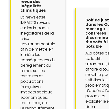
revue des
inégalités
climatiques
La newsletter
Soif de jus
IMPACTS revient
dans les O
sur les impacts
mer : agir
inégalitaires de la
contre les
discrimina
crise
d’accès à 
environnementale
potable
afin de mettre en
Aux côtés d
lumière les
collectifs
conséquences du
ultramarins,
dérèglement du
affaire à to
climat sur les
mobilise pou
territoires et
visibiliser les
populations
problémati
français-es.
d’accès à l’
Impacts sociaux,
potable et
économiques,
expliciter le 
territoriaux, etc…
de la
Le réchauffement