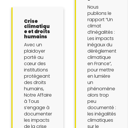
Nous
publions le
rapport “Un
Crise
climat
climatiqu
e et droits
d’inégalités :
humains
Les impacts
Avec un
inégaux du
plaidoyer
dérèglement
porté au
climatique
cœur des
en France”,
institutions
pour mettre
protégeant
en lumière
des droits
un
humains,
phénomène
Notre Affaire
alors trop
à Tous
peu
s’engage à
documenté :
documenter
les inégalités
les impacts
climatiques
de la crise
sur le