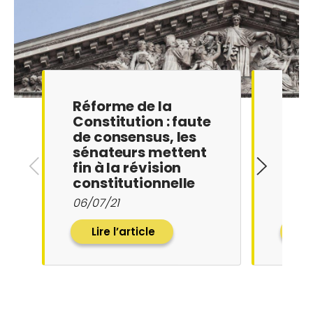
Réforme de la
CP /
Constitution : faute
Notr
de consensus, les
Écol
sénateurs mettent
mob
fin à la révision
l’ex
constitutionnelle
de l
cons
06/07/21
27/04
Lire l’article
Li