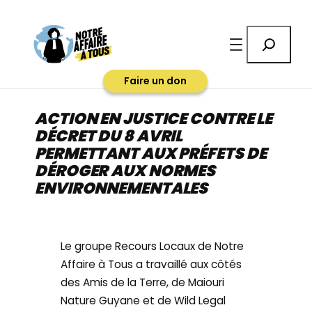
Aller
au
Rechercher
contenu
Faire un don
ACTION EN JUSTICE CONTRE LE
DÉCRET DU 8 AVRIL
PERMETTANT AUX PRÉFETS DE
DÉROGER AUX NORMES
ENVIRONNEMENTALES
Le groupe Recours Locaux de Notre
Affaire à Tous a travaillé aux côtés
des Amis de la Terre, de Maiouri
Nature Guyane et de Wild Legal