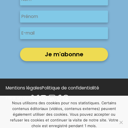
Nom
Nom
Prénom
E-
mail
Mentions légales
Politique de confidentialité
Faire un don
Nous utilisons des cookies pour nos statistiques. Certains
contenus éditoriaux (vidéos, contenus externes) peuvent
également utiliser des cookies. Vous pouvez accepter ou
refuser les cookies et continuer la visite de notre site. Votre
© 2025 Notre Affaire à Tous | Conçu par
NOUS, Ouvert,
choix est enregistré pendant 1 mois.