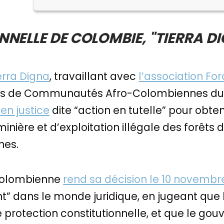
NELLE DE COLOMBIE, "TIERRA D
erra Digna
, travaillant avec
l’association For
ils de Communautés Afro-Colombiennes du ba
n justice
dite “action en tutelle” pour obteni
ière et d’exploitation illégale des forêts d
nnes.
 colombienne
rend sa décision le 10 novembr
nt” dans le monde juridique, en jugeant que 
 de protection constitutionnelle, et que le 