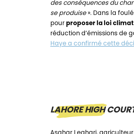
des conséquences du chan
se produise
». Dans la foul
pour
proposer la loi clima
réduction d’émissions de ga
Haye a confirmé cette déci
LAHORE HIGH COURT
Asghar Leghari, agriculteur