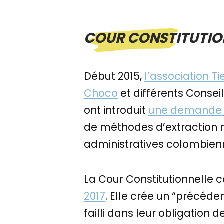
COUR CONSTITUTION
Début 2015,
l’association Ti
Choco
et différents Conse
ont introduit
une demande e
de méthodes d’extraction min
administratives colombie
La Cour Constitutionnelle
2017
. Elle crée un “précéde
failli dans leur obligation